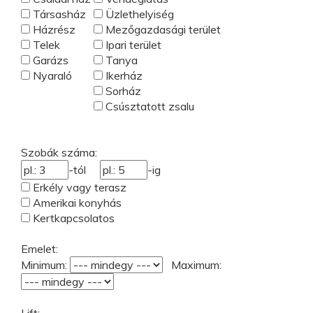
Társasház
Üzlethelyiség
Házrész
Mezőgazdasági terület
Telek
Ipari terület
Garázs
Tanya
Nyaraló
Ikerház
Sorház
Csúsztatott zsalu
Szobák száma:
-tól
-ig
Erkély vagy terasz
Amerikai konyhás
Kertkapcsolatos
Emelet:
Minimum:
Maximum: