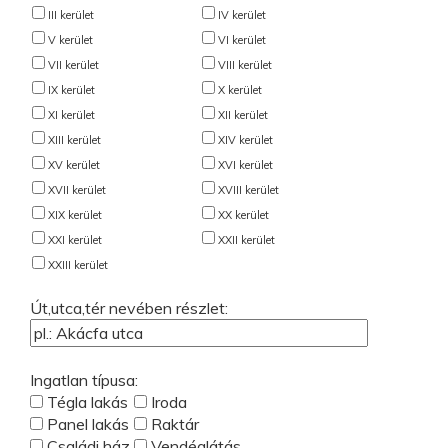
III kerület
IV kerület
V kerület
VI kerület
VII kerület
VIII kerület
IX kerület
X kerület
XI kerület
XII kerület
XIII kerület
XIV kerület
XV kerület
XVI kerület
XVII kerület
XVIII kerület
XIX kerület
XX kerület
XXI kerület
XXII kerület
XXIII kerület
Út,utca,tér nevében részlet:
Ingatlan típusa:
Tégla lakás
Iroda
Panel lakás
Raktár
Családi ház
Vendéglátás