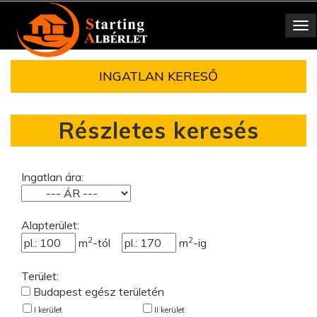
Toggle
navigation
INGATLAN KERESŐ
Részletes keresés
Ingatlan ára:
Alapterület:
2
2
m
-tól
m
-ig
Terület:
Budapest egész területén
I kerület
II kerület