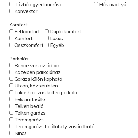
Távhő egyedi merővel
Hőszivattyú
Konvektor
Komfort:
Fél komfort
Dupla komfort
Komfort
Luxus
Összkomfort
Egyéb
Parkolás:
Benne van az árban
Közelben parkolóház
Garázs külön kapható
Utcán, közterületen
Lakáshoz van kültéri parkoló
Felszíni beálló
Telken beálló
Telken garázs
Teremgarázs
Teremgarázs beállóhely vásárolható
Nincs