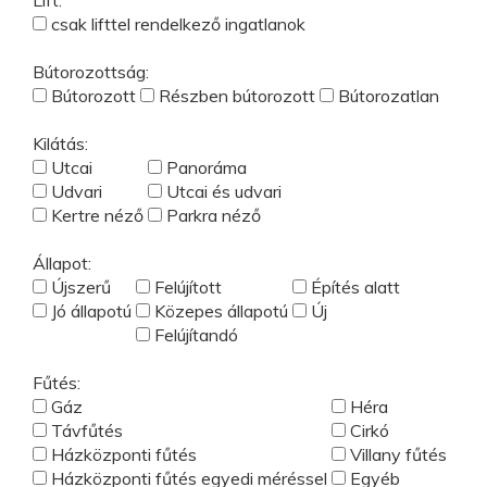
Lift:
csak lifttel rendelkező ingatlanok
Bútorozottság:
Bútorozott
Részben bútorozott
Bútorozatlan
Kilátás:
Utcai
Panoráma
Udvari
Utcai és udvari
Kertre néző
Parkra néző
Állapot:
Újszerű
Felújított
Építés alatt
Jó állapotú
Közepes állapotú
Új
Felújítandó
Fűtés:
Gáz
Héra
Távfűtés
Cirkó
Házközponti fűtés
Villany fűtés
Házközponti fűtés egyedi méréssel
Egyéb