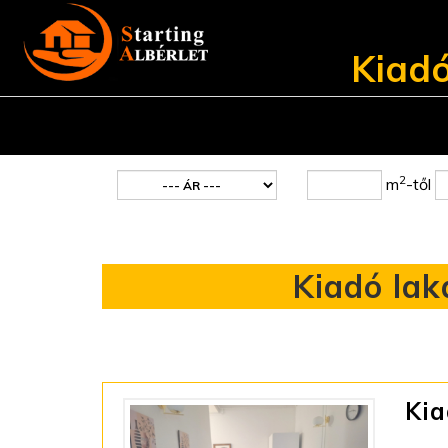
Kiadó
2
m
-től
Kiadó lak
Kia