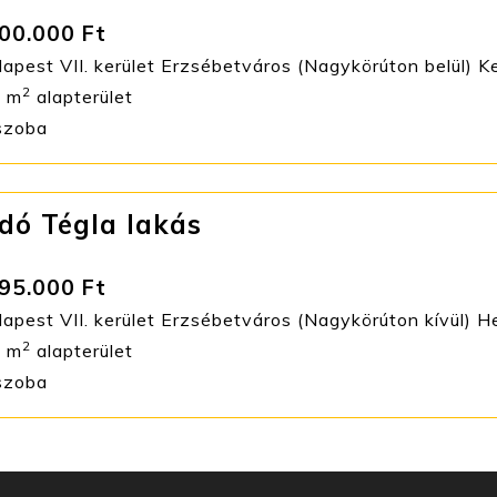
00.000 Ft
apest VII. kerület Erzsébetváros (Nagykörúton belül) K
2
 m
alapterület
szoba
dó Tégla lakás
95.000 Ft
apest VII. kerület Erzsébetváros (Nagykörúton kívül) H
2
 m
alapterület
szoba