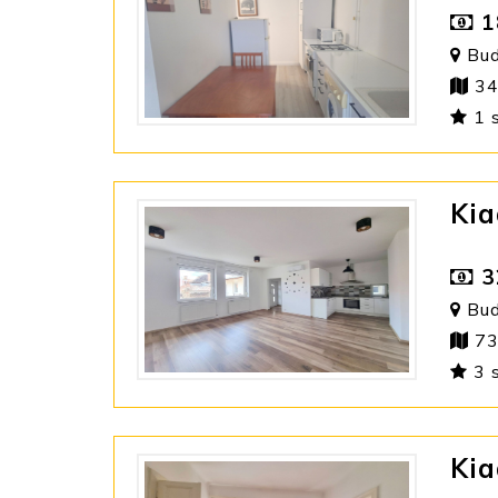
1
Bud
34
1 
Kia
3
Buda
73
3 
Kia