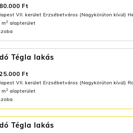
80.000 Ft
apest VII. kerület Erzsébetváros (Nagykörúton kívül) H
2
 m
alapterület
szoba
dó Tégla lakás
25.000 Ft
pest VII. kerület Erzsébetváros (Nagykörúton kívül) Ro
2
 m
alapterület
szoba
dó Tégla lakás