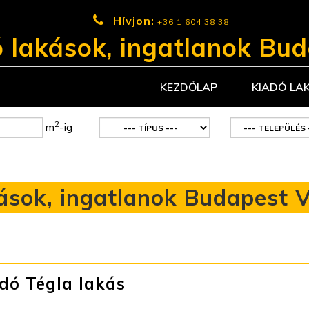
Hívjon:
+36 1 604 38 38
 lakások, ingatlanok Bu
KEZDŐLAP
KIADÓ LA
2
m
-ig
ások, ingatlanok Budapest VI
dó Tégla lakás