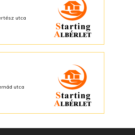
ertész utca
ernád utca