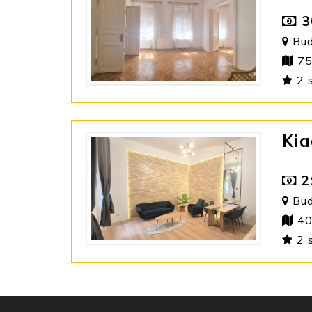
3
Bud
75
2 
Kia
2
Bud
40
2 