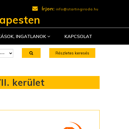
Írjon:
info@startingiroda.hu
dapesten
KÁSOK, INGATLANOK
KAPCSOLAT
Részletes keresés
I. kerület