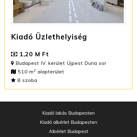
Kiadó Üzlethelyiség
1,20 M Ft
Budapest IV. kerület Újpest Duna sor
2
510 m
alapterület
8 szoba
Kiadó lakás Budapesten
Kiadó albérlet Budapesten
Albérlet Budapest