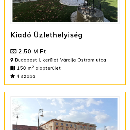
Kiadó Üzlethelyiség
2,50 M Ft
Budapest I. kerület Váralja Ostrom utca
2
150 m
alapterület
4 szoba