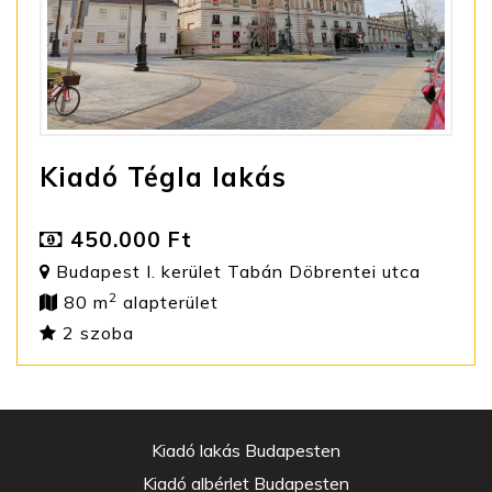
Kiadó Tégla lakás
450.000 Ft
Budapest I. kerület Tabán Döbrentei utca
2
80 m
alapterület
2 szoba
Kiadó lakás Budapesten
Kiadó albérlet Budapesten