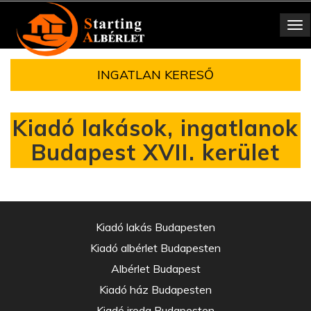
Toggle
navigation
INGATLAN KERESŐ
Kiadó lakások, ingatlanok
Budapest XVII. kerület
Kiadó lakás Budapesten
Kiadó albérlet Budapesten
Albérlet Budapest
Kiadó ház Budapesten
Kiadó iroda Budapesten