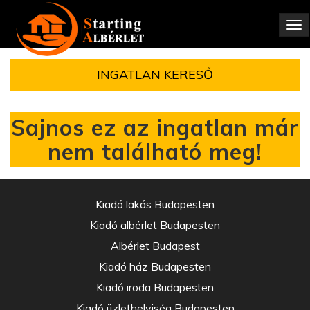
Toggle
navigation
INGATLAN KERESŐ
Sajnos ez az ingatlan már
nem található meg!
Kiadó lakás Budapesten
Kiadó albérlet Budapesten
Albérlet Budapest
Kiadó ház Budapesten
Kiadó iroda Budapesten
Kiadó üzlethelyiség Budapesten