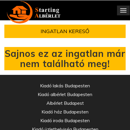
Toggle
navigation
INGATLAN KERESŐ
Sajnos ez az ingatlan már
nem található meg!
Kiadó lakás Budapesten
Kiadó albérlet Budapesten
Albérlet Budapest
Kiadó ház Budapesten
Kiadó iroda Budapesten
Kiadó üzlethelyiség Budapesten