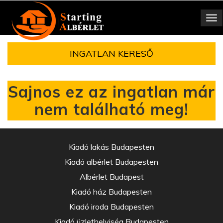
Toggle
navigation
INGATLAN KERESŐ
Sajnos ez az ingatlan már
nem található meg!
Kiadó lakás Budapesten
Kiadó albérlet Budapesten
Albérlet Budapest
Kiadó ház Budapesten
Kiadó iroda Budapesten
Kiadó üzlethelyiség Budapesten