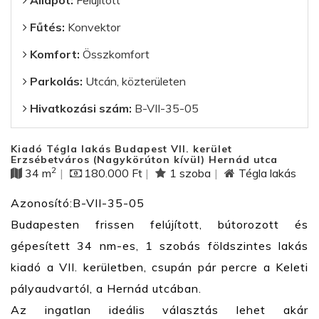
Állapot:
Felújított
Fűtés:
Konvektor
Komfort:
Összkomfort
Parkolás:
Utcán, közterületen
Hivatkozási szám:
B-VII-35-05
Kiadó Tégla lakás Budapest VII. kerület
Erzsébetváros (Nagykörúton kívül) Hernád utca
2
34 m
|
180.000 Ft
|
1 szoba
|
Tégla lakás
Azonosító:B-VII-35-05
Budapesten frissen felújított, bútorozott és
gépesített 34 nm-es, 1 szobás földszintes lakás
kiadó a VII. kerületben, csupán pár percre a Keleti
pályaudvartól, a Hernád utcában.
Az ingatlan ideális választás lehet akár