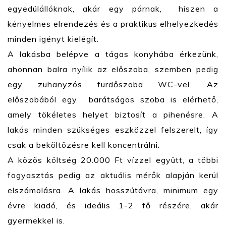
egyedülállóknak, akár egy párnak, hiszen a
kényelmes elrendezés és a praktikus elhelyezkedés
minden igényt kielégít.
A lakásba belépve a tágas konyhába érkezünk,
ahonnan balra nyílik az előszoba, szemben pedig
egy zuhanyzós fürdőszoba WC-vel. Az
előszobából egy barátságos szoba is elérhető,
amely tökéletes helyet biztosít a pihenésre. A
lakás minden szükséges eszközzel felszerelt, így
csak a beköltözésre kell koncentrálni.
A közös költség 20.000 Ft vízzel együtt, a többi
fogyasztás pedig az aktuális mérők alapján kerül
elszámolásra. A lakás hosszútávra, minimum egy
évre kiadó, és ideális 1-2 fő részére, akár
gyermekkel is.