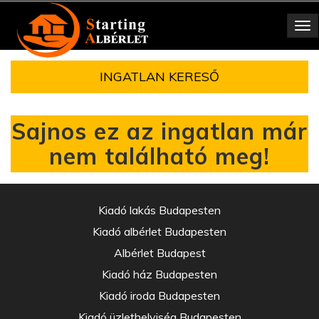
Toggle
navigation
INGATLAN KERESŐ
Sajnos ez az ingatlan már
nem található meg!
Kiadó lakás Budapesten
Kiadó albérlet Budapesten
Albérlet Budapest
Kiadó ház Budapesten
Kiadó iroda Budapesten
Kiadó üzlethelyiség Budapesten