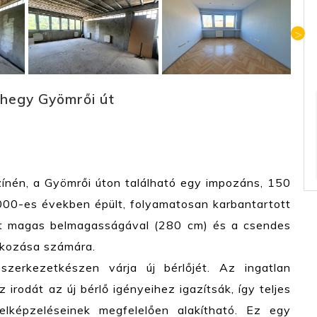
jhegy Gyömrői út
zínén, a Gyömrői úton található egy impozáns, 150
000-es években épült, folyamatosan karbantartott
let magas belmagasságával (280 cm) és a csendes
alkozása számára.
zerkezetkészen várja új bérlőjét. Az ingatlan
 irodát az új bérlő igényeihez igazítsák, így teljes
lképzeléseinek megfelelően alakítható. Ez egy