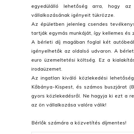
egyedülálló lehetőség arra, hogy az
vállalkozásának igényeit tükrözze.
Az épületben jelenleg csendes tevékenysé
tartják egymás munkáját, így kellemes és
A bérleti díj magában foglal két autóbeál
igényelhetők az oldalsó udvaron. A bérleti 
euro üzemeltetési költség. Ez a kialakít
irodaüzemet.
Az ingatlan kiváló közlekedési lehetőség
Kőbánya-Kispest, és számos buszjárat (
gyors közlekedésről. Ne hagyja ki ezt a r
az ön vállalkozása valóra válik!
Bérlők számára a közvetítés díjmentes!