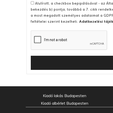
Alulírott, a checkbox bepipálásával - az Ál
bekezdés b) pontja, továbbá a 7. cikk rendel
a most megadott személyes adataimat a GDPR,
feltételei szerint kezelheti.
Adatkezelési tájé
Kiadó lakás Budapesten
Kiadó albérlet Budapesten