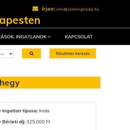
Írjon:
info@startingiroda.hu
dapesten
KÁSOK, INGATLANOK
KAPCSOLAT
Részletes keresés
jhegy
Ingatlan típusa:
Iroda
Bérleti díj:
325.000 Ft