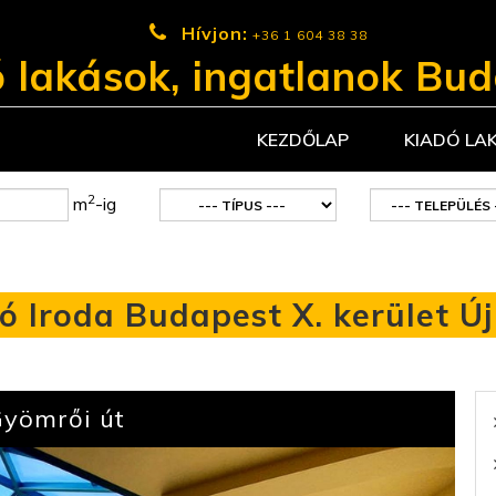
Hívjon:
+36 1 604 38 38
 lakások, ingatlanok Bu
KEZDŐLAP
KIADÓ LA
2
m
-ig
ó Iroda Budapest X. kerület Ú
Gyömrői út