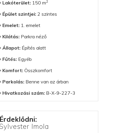
2
Lakóterület:
150 m
Épület szintjei:
2 szintes
Emelet:
1. emelet
Kilátás:
Parkra néző
Állapot:
Építés alatt
Fűtés:
Egyéb
Komfort:
Összkomfort
Parkolás:
Benne van az árban
Hivatkozási szám:
B-X-9-227-3
Érdeklődni:
Sylvester Imola