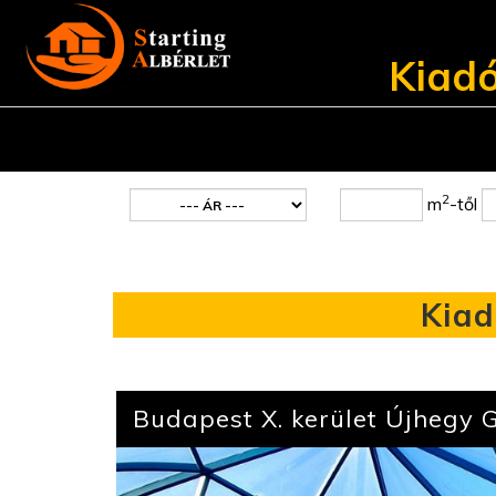
Kiadó
2
m
-től
Kiad
Budapest X. kerület Újhegy 