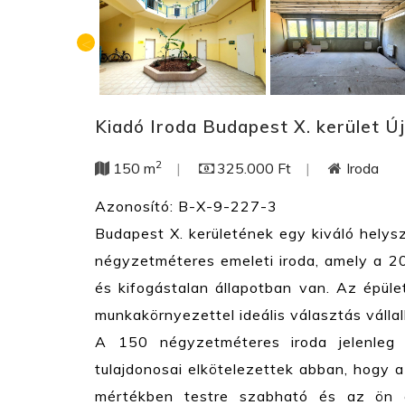
Kiadó Iroda Budapest X. kerület Ú
2
150 m
|
325.000 Ft
|
Iroda
Azonosító: B-X-9-227-3
Budapest X. kerületének egy kiváló helys
négyzetméteres emeleti iroda, amely a 2
és kifogástalan állapotban van. Az épü
munkakörnyezettel ideális választás váll
A 150 négyzetméteres iroda jelenleg s
tulajdonosai elkötelezettek abban, hogy az
mértékben testre szabható és az ön e