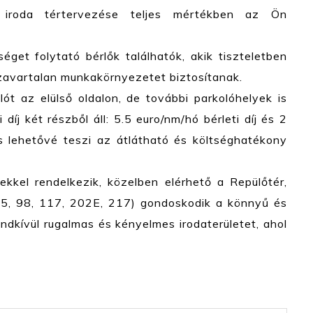
 iroda tértervezése teljes mértékben az Ön
get folytató bérlők találhatók, akik tiszteletben
 zavartalan munkakörnyezetet biztosítanak.
lót az elülső oldalon, de további parkolóhelyek is
díj két részből áll: 5.5 euro/nm/hó bérleti díj és 2
ás lehetővé teszi az átlátható és költséghatékony
ekkel rendelkezik, közelben elérhető a Repülőtér,
85, 98, 117, 202E, 217) gondoskodik a könnyű és
endkívül rugalmas és kényelmes irodaterületet, ahol