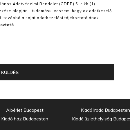
talános Adatvédelmi Rendelet (GDPR) 6. cikk (1)
kezése alapján - tudomásul veszem, hogy az adatkezelő
 továbbá a saját adatkezelési tájékoztatójának
koztató
Albérlet Budapest
Kiadó iroda Budapesten
Kiadó ház Budapesten
Kiadó üzlethelyiség Budape